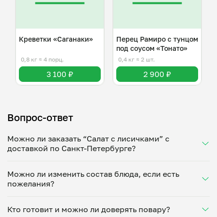
Креветки «Саганаки»
Перец Рамиро с тунцом
под соусом «Тонато»
0,8 кг
≈ 4 порц.
0,4 кг
≈ 2 шт.
3 100 ₽
2 900 ₽
Вопрос-ответ
Можно ли заказать “Салат с лисичками” с
доставкой по Санкт-Петербурге?
Да, доставка на дом работает по всему городу!
Можно ли изменить состав блюда, если есть
Укажите удобное время — и получите свежее
пожелания?
домашнее блюдо в большой порции прямо с плиты.
Герметичная упаковка сохраняет тепло до 90
Конечно! Анна Лаврищева адаптирует блюдо под
минут. Статус заказа отслеживайте в личном
Кто готовит и можно ли доверять повару?
ваши предпочтения: уберет специи, снизит
кабинете, а с поваром можно связаться напрямую в