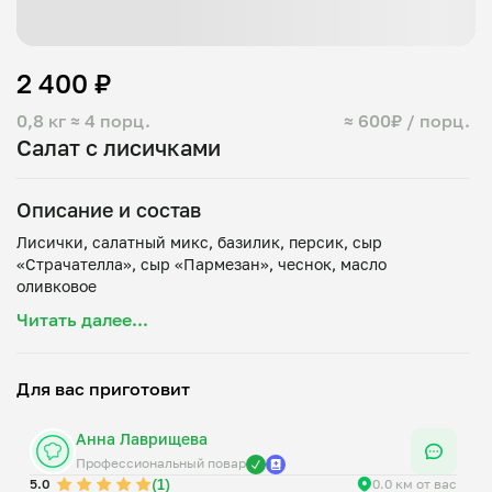
2 400 ₽
0,8 кг
≈ 4 порц.
≈ 600₽ / порц.
Салат с лисичками
Описание и состав
Лисички, салатный микс, базилик, персик, сыр
«Страчателла», сыр «Пармезан», чеснок, масло
Читать далее...
Для вас приготовит
Анна Лаврищева
Профессиональный повар
(1)
5.0
0.0 км от вас