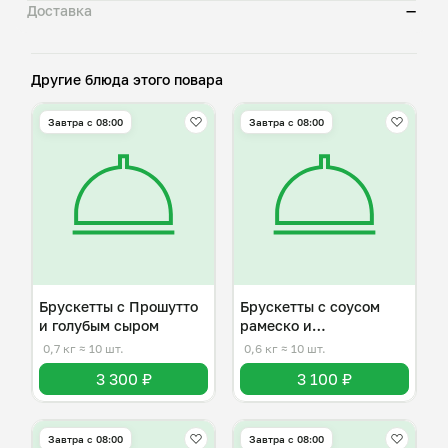
Доставка
—
Другие блюда этого повара
Завтра c 08:00
Завтра c 08:00
Брускетты с Прошутто
Брускетты с соусом
и голубым сыром
рамеско и
маринованной килькой
0,7 кг
≈ 10 шт.
0,6 кг
≈ 10 шт.
3 300 ₽
3 100 ₽
Завтра c 08:00
Завтра c 08:00