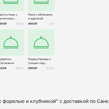
ангустины с
Раки с яблоками
есночным
и аджикой
аслом
800₽
0,8 кг
4600₽
1 кг
реветки
Перец Рамиро с
Саганаки»
тунцом под
соусом «Тонато»
100₽
0,8 кг
2900₽
0,4 кг
с форелью и клубникой” с доставкой по Сан