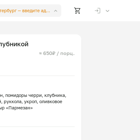
етербург —
введите адрес
клубникой
≈ 650₽ / порц.
н, помидоры черри, клубника,
, руккола, укроп, оливковое