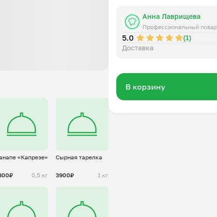
Анна Лаврищева
Профессиональный пова
5.0
(1)
Доставка
В корзину
анапе «Капрезе»
Сырная тарелка
800₽
0,5 кг
3900₽
1 кг