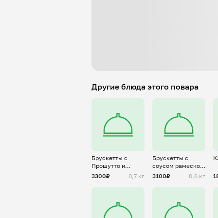
Другие блюда этого повара
Брускетты с
Брускетты с
К
Прошутто и
соусом рамеско и
голубым сыром
маринованной
3300₽
0,7 кг
3100₽
0,6 кг
1
килькой