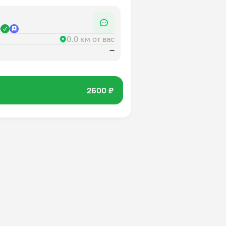
р
0.0 км от вас
—
2600 ₽