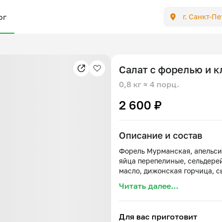
ог
г. Санкт-П
Салат с форелью и 
0,8 кг
≈ 4 порц.
2 600 ₽
Описание и состав
Форель Мурманская, апельси
яйца перепелиные, сельдерей
Читать далее...
Для вас приготовит