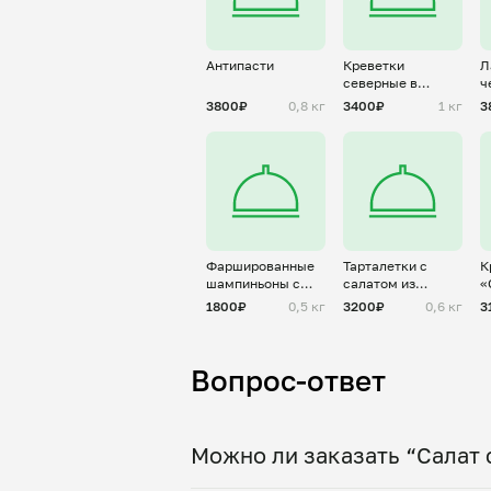
Антипасти
Креветки
Л
северные в
ч
пряном рассоле
м
3800₽
0,8 кг
3400₽
1 кг
3
Фаршированные
Тарталетки с
К
шампиньоны с
салатом из
«
жульеном из
креветок
1800₽
0,5 кг
3200₽
0,6 кг
3
цыпленка
Вопрос-ответ
Можно ли заказать “Салат 