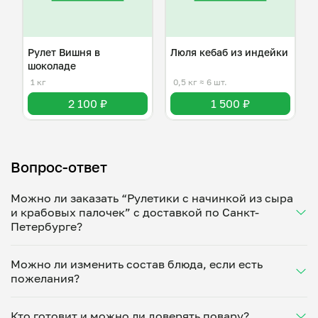
Рулет Вишня в
Люля кебаб из индейки
шоколаде
1 кг
0,5 кг
≈ 6 шт.
2 100 ₽
1 500 ₽
Вопрос-ответ
Можно ли заказать “Рулетики с начинкой из сыра
и крабовых палочек” с доставкой по Санкт-
Петербурге?
Да, доставка на дом работает по всему городу!
Можно ли изменить состав блюда, если есть
Укажите удобное время — и получите свежее
пожелания?
домашнее блюдо в большой порции прямо с плиты.
Герметичная упаковка сохраняет тепло до 90
Конечно! Любовь Беридзе адаптирует блюдо под
минут. Статус заказа отслеживайте в личном
Кто готовит и можно ли доверять повару?