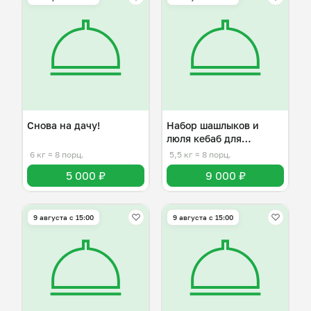
Снова на дачу!
Набор шашлыков и
люля кебаб для
пикника.
6 кг
≈ 8 порц.
5,5 кг
≈ 8 порц.
5 000 ₽
9 000 ₽
9 августа с 15:00
9 августа с 15:00