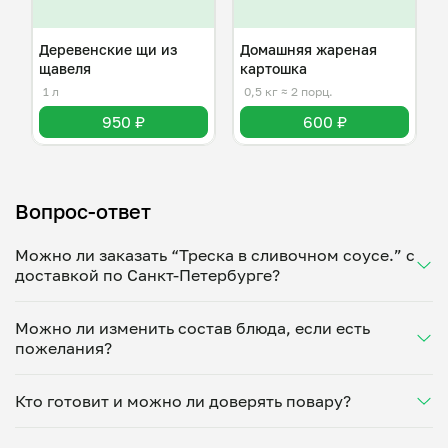
Деревенские щи из
Домашняя жареная
щавеля
картошка
1 л
0,5 кг
≈ 2 порц.
950 ₽
600 ₽
Вопрос-ответ
Можно ли заказать “Треска в сливочном соусе.” с
доставкой по Санкт-Петербурге?
Да, доставка на дом работает по всему городу!
Можно ли изменить состав блюда, если есть
Укажите удобное время — и получите свежее
пожелания?
домашнее блюдо в большой порции прямо с плиты.
Герметичная упаковка сохраняет тепло до 90
Конечно! Олеся Герасимова адаптирует блюдо под
минут. Статус заказа отслеживайте в личном
Кто готовит и можно ли доверять повару?
ваши предпочтения: уберет специи, снизит
кабинете, а с поваром можно связаться напрямую в
количество соли, сахара или заменит ингредиенты.
чате. Рекомендуем оформлять заказ заранее —
“Треска в сливочном соусе.” готовит Олеся
Укажите пожелания при оформлении или напишите