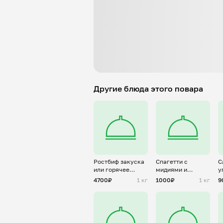
Другие блюда этого повара
Ростбиф закуска
Спагетти с
С
или горячее
мидиями и
у
блюдо
лососем
л
4700₽
1 кг
1000₽
1 кг
9
к