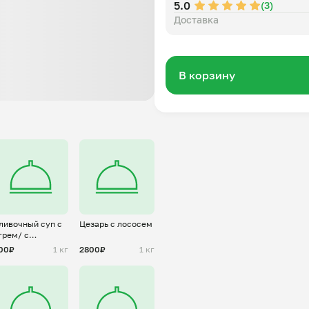
5.0
(3)
Доставка
В корзину
ливочный суп с
Цезарь с лососем
грем/ с
ососем/ с
00₽
1 кг
2800₽
1 кг
урицей/