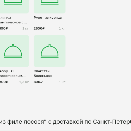
ляпки
Рулет из курицы
ампиньонов с
ыром моцарелла
800₽
1 кг
2600₽
1 кг
абор - С
Спагетти
лассическим
Болоньезе
кцентом
500₽
1,3 кг
800₽
1 кг
из филе лосося” с доставкой по Санкт-Петер