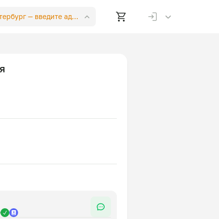
етербург —
введите адрес
ся
р