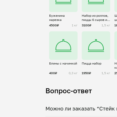
Буженина
Набор из роллов,
Ш
нарезка
пиццы 6 сыров и
ш
бургеров
с
4500₽
1 кг
3100₽
1,5 кг
1
Блины с начинкой
Пицца набор
Н
к
а
400₽
0,3 кг
1950₽
1,5 кг
2
Вопрос-ответ
Можно ли заказать “Стейк 