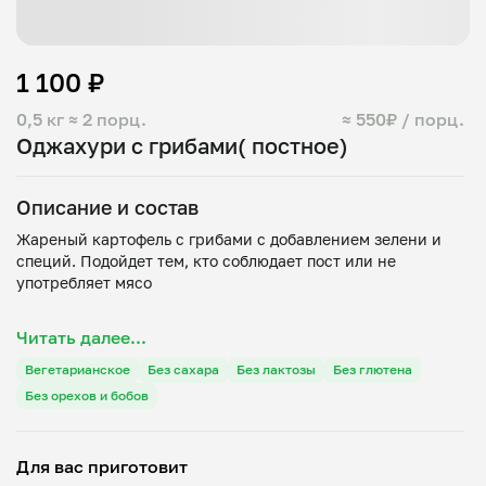
1 100 ₽
0,5 кг
≈ 2 порц.
≈ 550₽ / порц.
Оджахури с грибами( постное)
Описание и состав
Жареный картофель с грибами с добавлением зелени и
специй. Подойдет тем, кто соблюдает пост или не
употребляет мясо
Картофель, шампиньоны, лук, чеснок, зелень, масло
Читать далее...
Вегетарианское
Без сахара
Без лактозы
Без глютена
Без орехов и бобов
Для вас приготовит