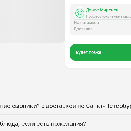
Денис Миронов
Профессиональный пова
Нет отзывов
Доставка
Будет позже
ние сырники” с доставкой по Санкт-Петербу
 по всему городу! Укажите удобное время — и по
блюда, если есть пожелания?
ты. Герметичная упаковка сохраняет тепло до 90 