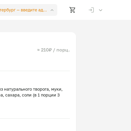
етербург —
введите адрес
≈ 210₽ / порц.
 натурального творога, муки,
, сахара, соли (в 1 порции 3