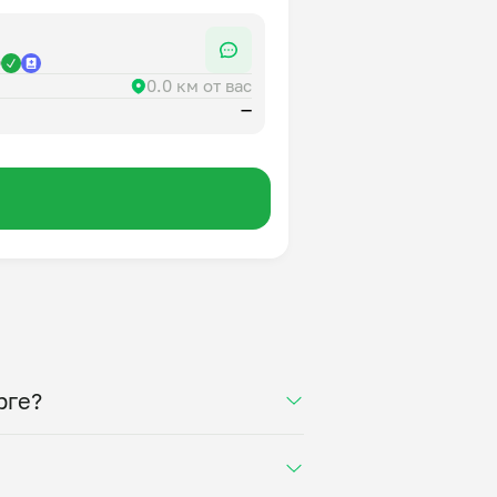
р
0.0 км от вас
—
рге?
лучите свежее домашнее блюдо
минут. Статус заказа