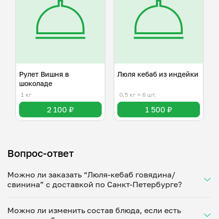
Рулет Вишня в
Люля кебаб из индейки
шоколаде
1 кг
0,5 кг
≈ 6 шт.
2 100 ₽
1 500 ₽
Вопрос-ответ
Можно ли заказать “Люля-кебаб говядина/
свинина” с доставкой по Санкт-Петербурге?
Да, доставка на дом работает по всему городу!
Можно ли изменить состав блюда, если есть
Укажите удобное время — и получите свежее