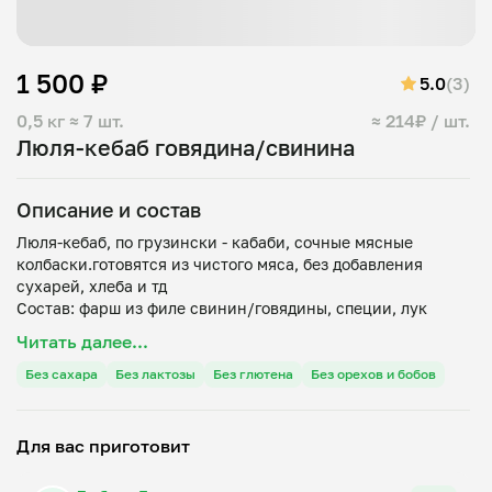
1 500 ₽
5.0
(3)
0,5 кг
≈ 7 шт.
≈ 214₽ / шт.
Люля-кебаб говядина/свинина
Описание и состав
Люля-кебаб, по грузински - кабаби, сочные мясные
колбаски.готовятся из чистого мяса, без добавления
сухарей, хлеба и тд
Состав: фарш из филе свинин/говядины, специи, лук
Читать далее...
Без сахара
Без лактозы
Без глютена
Без орехов и бобов
Для вас приготовит