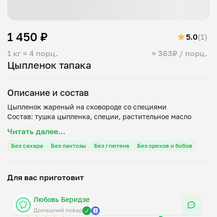
1 450 ₽
5.0
(1)
1 кг
≈ 4 порц.
≈ 363₽ / порц.
Цыпленок тапака
Описание и состав
Цыпленок жареный на сковороде со специями
Читать далее...
Без сахара
Без лактозы
Без глютена
Без орехов и бобов
Для вас приготовит
Любовь Беридзе
Домашний повар