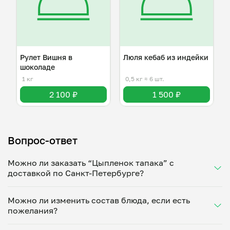
Рулет Вишня в
Люля кебаб из индейки
шоколаде
1 кг
0,5 кг
≈ 6 шт.
2 100 ₽
1 500 ₽
Вопрос-ответ
Можно ли заказать “Цыпленок тапака” с
доставкой по Санкт-Петербурге?
Да, доставка на дом работает по всему городу!
Можно ли изменить состав блюда, если есть
Укажите удобное время — и получите свежее
пожелания?
домашнее блюдо в большой порции прямо с плиты.
Герметичная упаковка сохраняет тепло до 90
Конечно! Любовь Беридзе адаптирует блюдо под