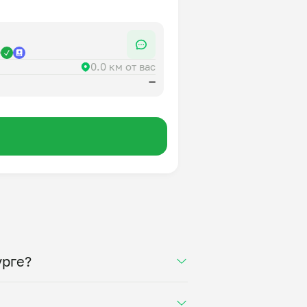
р
0.0 км от вас
—
урге?
лучите свежее домашнее блюдо