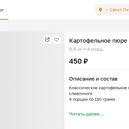
ог
г. Санкт-П
Картофельное пюре
0,6 кг
≈ 4 порц.
450 ₽
Описание и состав
Классическое картофельное 
сливочного
4 порции по 150 грамм
Состав: картофель, молоко, м
Читать далее...