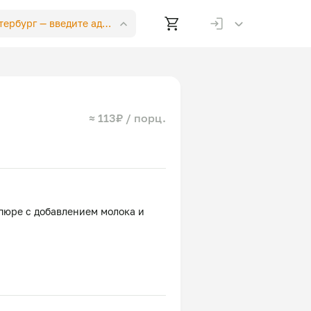
етербург —
введите адрес
≈ 113₽ / порц.
пюре с добавлением молока и
асло сливочное, соль