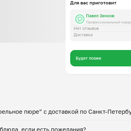
Для вас приготовит
Павел Зенков
Профессиональный пова
Нет отзывов
Доставка
Будет позже
фельное пюре” с доставкой по Санкт-Петерб
 по всему городу! Укажите удобное время — и по
блюда, если есть пожелания?