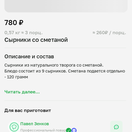
780 ₽
0,57 кг
≈ 3 порц.
≈ 260₽ / порц.
Сырники со сметаной
Описание и состав
Сырники из натурального творога со сметаной.
Блюдо состоит из 9 сырников. Сметана подается отдельно
- 120 грамм
Состав: творог 5%, мука рисовая, крупа манная, яйцо
Читать далее...
куриное, сахарный песок, соль, масло растительное,
Для вас приготовит
Павел Зенков
Профессиональный повар