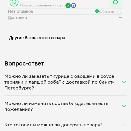
Профессиональный повар
Нет отзывов
0.0 км от вас
Доставка
—
Другие блюда этого повара
Вопрос-ответ
Можно ли заказать “Курица с овощами в соусе
терияки и лапшой соба” с доставкой по Санкт-
Петербурге?
Да, доставка на дом работает по всему городу!
Можно ли изменить состав блюда, если есть
Укажите удобное время — и получите свежее
пожелания?
домашнее блюдо в большой порции прямо с плиты.
Герметичная упаковка сохраняет тепло до 90
Конечно! Павел Зенков адаптирует блюдо под ваши
минут. Статус заказа отслеживайте в личном
Кто готовит и можно ли доверять повару?
предпочтения: уберет специи, снизит количество
кабинете, а с поваром можно связаться напрямую в