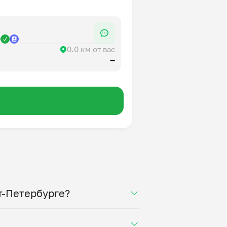
р
0.0 км от вас
—
т-Петербурге?
лучите свежее домашнее блюдо