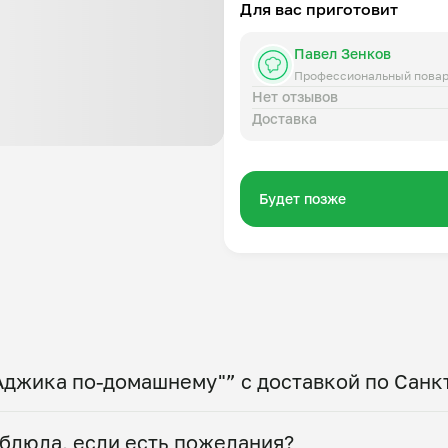
Для вас приготовит
Павел Зенков
Профессиональный пова
Нет отзывов
Доставка
Будет позже
Аджика по-домашнему"” с доставкой по Санк
 по всему городу! Укажите удобное время — и по
блюда, если есть пожелания?