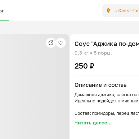
ог
г. Санкт-П
Соус "Аджика по-до
0,3 кг
≈ 5 порц.
250 ₽
Описание и состав
Домашняя аджика, слегка ост
Идеально подойдет к мясным
Состав: помидоры, перец ласт
кинза, соль, сахар, уксус 9%
Читать далее...