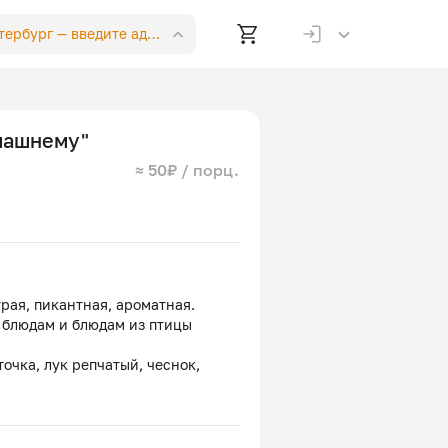
етербург —
введите адрес
машнему"
≈ 50₽ / порц.
рая, пикантная, ароматная.
 блюдам и блюдам из птицы
очка, лук репчатый, чеснок,
, перец черный молотый, чеснок