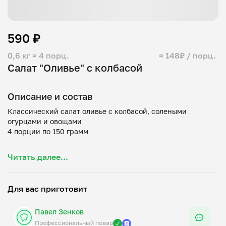
590 ₽
0,6 кг
≈ 4 порц.
≈ 148₽ / порц.
Салат "Оливье" с колбасой
Описание и состав
Классический салат оливье с колбасой, солеными
огурцами и овощами
4 порции по 150 грамм
Состав: картофель, колбаса вареная, огурцы соленые,
Читать далее...
морковь, яйцо куриное, горошек консервированный,
майонез, соль, перец черный молотый
Для вас приготовит
Павел Зенков
Профессиональный повар