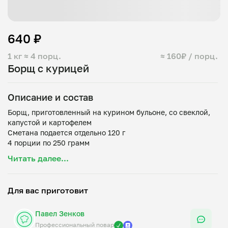
640 ₽
1 кг
≈ 4 порц.
≈ 160₽ / порц.
Борщ с курицей
Описание и состав
Борщ, приготовленный на курином бульоне, со свеклой,
капустой и картофелем
Сметана подается отдельно 120 г
4 порции по 250 грамм
Читать далее...
Капуста белокочанная, свекла, картофель, курица, лук
репчатый, морковь, масло растительное, уксус 9%,
зелень, приправа универсальная, сахар, соль, перец
Для вас приготовит
черный горошек, перец душистый горошек, укроп семена,
Павел Зенков
Профессиональный повар