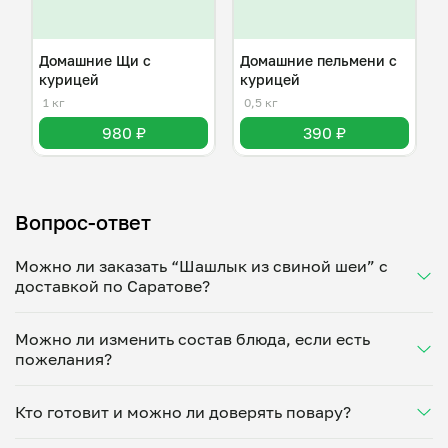
Домашние Щи с
Домашние пельмени с
курицей
курицей
1 кг
0,5 кг
980 ₽
390 ₽
Вопрос-ответ
Можно ли заказать “Шашлык из свиной шеи” с
доставкой по Саратове?
Да, доставка на дом работает по всему городу!
Можно ли изменить состав блюда, если есть
Укажите удобное время — и получите свежее
пожелания?
домашнее блюдо в большой порции прямо с плиты.
Герметичная упаковка сохраняет тепло до 90
Конечно! Олег Аверин адаптирует блюдо под ваши
минут. Статус заказа отслеживайте в личном
Кто готовит и можно ли доверять повару?
предпочтения: уберет специи, снизит количество
кабинете, а с поваром можно связаться напрямую в
соли, сахара или заменит ингредиенты. Укажите
чате. Рекомендуем оформлять заказ заранее —