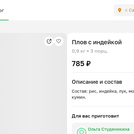
ог
г. С
Плов с индейкой
0,9 кг
≈ 3 порц.
785 ₽
Описание и состав
Состав: рис, индейка, лук, м
Для вас приготовит
Ольга Студеникина