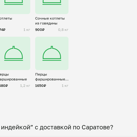
отлеты
Сочные котлеты
из говядины
74₽
1 кг
900₽
0,8 кг
ерцы
Перцы
аршированные
фаршированные
заморозка
680₽
1,2 кг
1650₽
1 кг
 индейкой” с доставкой по Саратове?