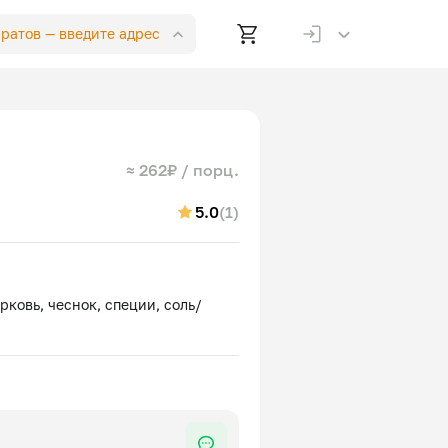
аратов —
введите адрес
≈ 262₽ / порц.
5.0
(1)
орковь, чеснок, специи, соль/