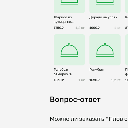
Жаркое из
Дорадо на углях
К
курицы на
мангале
1750₽
1,2 кг
1990₽
1 кг
8
Голубцы
Голубцы
П
заморозка
ф
1650₽
1 кг
1650₽
1,2 кг
1
Вопрос-ответ
Можно ли заказать “Плов с