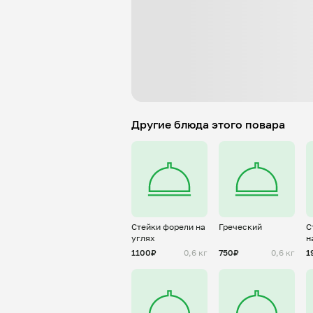
Другие блюда этого повара
Стейки форели на
Греческий
С
углях
н
1100₽
0,6 кг
750₽
0,6 кг
1