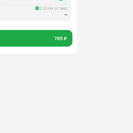
р
0.0 км от вас
—
785 ₽