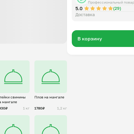
Профессиональный пова
5.0
(29)
Доставка
В корзину
тейки свинины
Плов на мангале
а мангале
930₽
1 кг
1780₽
1,2 кг