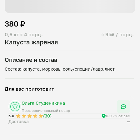
380 ₽
0,6 кг
≈ 4 порц.
≈ 95₽ / порц.
Капуста жареная
Описание и состав
Для вас приготовит
Ольга Студеникина
Профессиональный повар
(30)
5.0
0.0 км от вас
Доставка
—