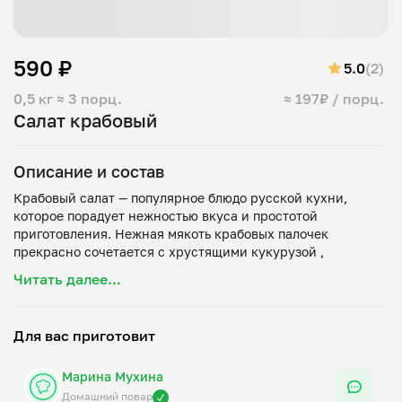
590 ₽
5.0
(2)
0,5 кг
≈ 3 порц.
≈ 197₽ / порц.
Салат крабовый
Описание и состав
Крабовый салат — популярное блюдо русской кухни,
которое порадует нежностью вкуса и простотой
приготовления. Нежная мякоть крабовых палочек
прекрасно сочетается с хрустящими кукурузой ,
придавая салату особую пикантность. Заправляется
Читать далее...
майонезом, создавая легкую кремовую консистенцию.
Состав: кукуруза, крабовые палочки, рис, яйцо, лук,
Для вас приготовит
Марина Мухина
Домашний повар