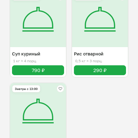
Суп куриный
Рис отварной
1 кг
≈ 4 порц.
0,5 кг
≈ 3 порц.
790 ₽
290 ₽
Завтра c 13:00