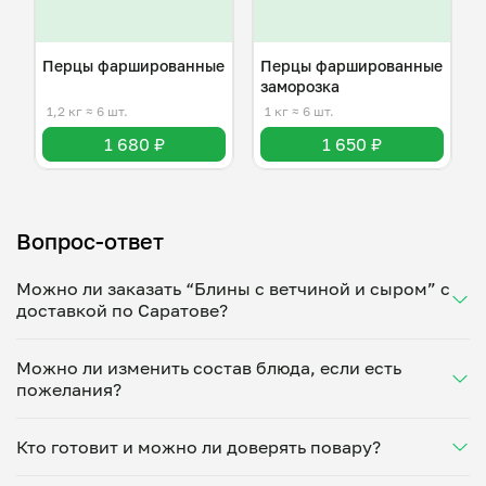
Перцы фаршированные
Перцы фаршированные
заморозка
1,2 кг
≈ 6 шт.
1 кг
≈ 6 шт.
1 680 ₽
1 650 ₽
Вопрос-ответ
Можно ли заказать “Блины с ветчиной и сыром” с
доставкой по Саратове?
Да, доставка на дом работает по всему городу!
Можно ли изменить состав блюда, если есть
Укажите удобное время — и получите свежее
пожелания?
домашнее блюдо в большой порции прямо с плиты.
Герметичная упаковка сохраняет тепло до 90
Конечно! Ольга Студеникина адаптирует блюдо под
минут. Статус заказа отслеживайте в личном
Кто готовит и можно ли доверять повару?
ваши предпочтения: уберет специи, снизит
кабинете, а с поваром можно связаться напрямую в
количество соли, сахара или заменит ингредиенты.
чате. Рекомендуем оформлять заказ заранее —