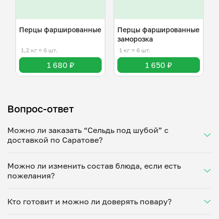
Перцы фаршированные
Перцы фаршированные
заморозка
1,2 кг
≈ 6 шт.
1 кг
≈ 6 шт.
1 680 ₽
1 650 ₽
Вопрос-ответ
Можно ли заказать “Сельдь под шубой” с
доставкой по Саратове?
Да, доставка на дом работает по всему городу!
Можно ли изменить состав блюда, если есть
Укажите удобное время — и получите свежее
пожелания?
домашнее блюдо в большой порции прямо с плиты.
Герметичная упаковка сохраняет тепло до 90
Конечно! Ольга Студеникина адаптирует блюдо под
минут. Статус заказа отслеживайте в личном
Кто готовит и можно ли доверять повару?
ваши предпочтения: уберет специи, снизит
кабинете, а с поваром можно связаться напрямую в
количество соли, сахара или заменит ингредиенты.
чате. Рекомендуем оформлять заказ заранее —