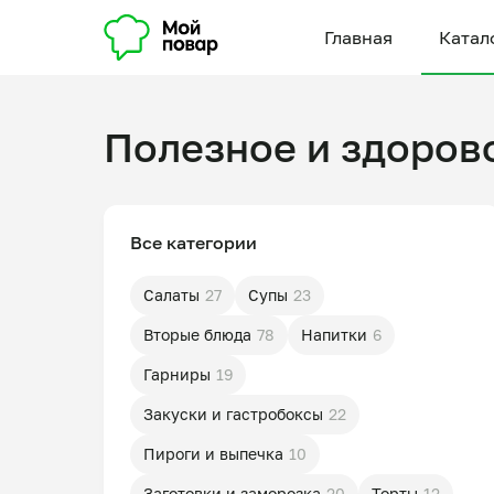
Главная
Катал
Полезное и здоров
Все категории
Салаты
27
Супы
23
Вторые блюда
78
Напитки
6
Гарниры
19
Закуски и гастробоксы
22
Пироги и выпечка
10
Заготовки и заморозка
20
Торты
12