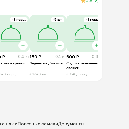
4.5 (2)
≈3 порц.
≈5 шт.
≈8 порц.
 ₽
0,5 кг
150 ₽
0,1 кг
600 ₽
0,3 кг
кколи жареная
Ледяные кубики чая
Соус из запечённых
овощей
3₽ / порц.
≈ 30₽ / шт.
≈ 75₽ / порц.
я с нами
Полезные ссылки
Документы