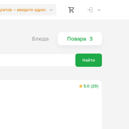
аратов —
введите адрес
Блюда
Повара
3
Найти
5.0 (29)