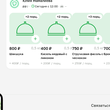
Юлия Мамалиева
Сегодня с 12:00
—
₽
₽
₽
≈2 порц.
≈2 порц.
≈3 порц.
800 ₽
0,5 кг
400 ₽
0,5 л
750 ₽
0,5 кг
700
Шакшука
Кисель медовый с
Стручковая фасоль с
Бро
лимоном
чесноком
≈ 400₽ / порц.
≈ 200₽ / порц.
≈ 250₽ / порц.
≈ 23
Связатьс