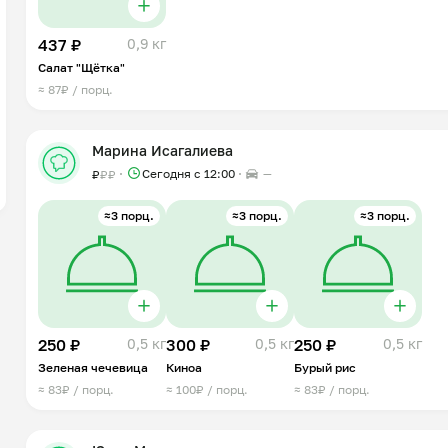
437 ₽
0,9 кг
Салат "Щётка"
≈ 87₽ / порц.
Марина Исагалиева
Сегодня с 12:00
—
₽
₽
₽
≈3 порц.
≈3 порц.
≈3 порц.
250 ₽
0,5 кг
300 ₽
0,5 кг
250 ₽
0,5 кг
Зеленая чечевица
Киноа
Бурый рис
≈ 83₽ / порц.
≈ 100₽ / порц.
≈ 83₽ / порц.