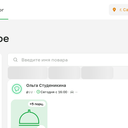
ог
г. С
ое
По расстоянию
По отзывам
По новизне
Ольга Студеникина
Сегодня с 16:00
—
₽
₽
₽
≈5 порц.