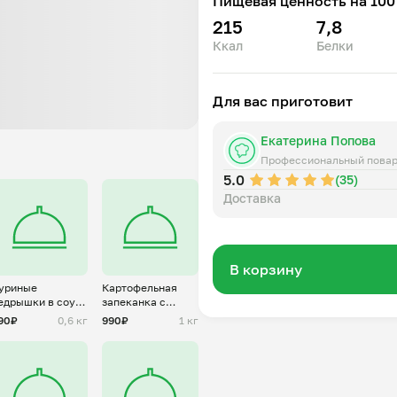
Пищевая ценность на 100 
215
7,8
Ккал
Белки
Для вас приготовит
Екатерина Попова
Профессиональный пова
5.0
(35)
Доставка
В корзину
уриные
Картофельная
едрышки в соусе
запеканка с
ерияки
мясом
90₽
0,6 кг
990₽
1 кг