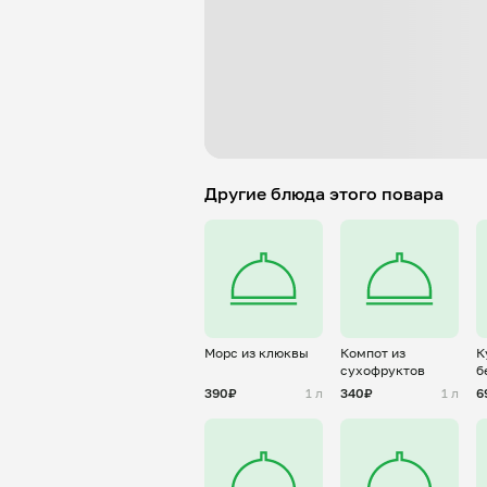
Другие блюда этого повара
Морс из клюквы
Компот из
К
сухофруктов
б
Т
390₽
1 л
340₽
1 л
6