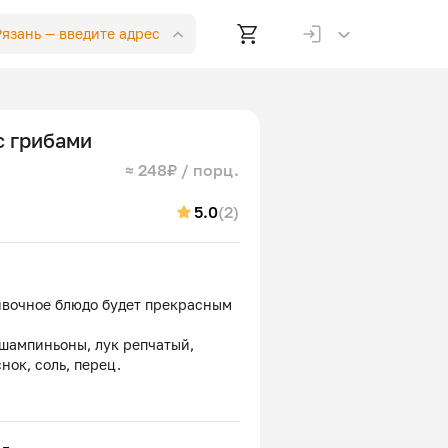
 Рязань —
введите адрес
с грибами
≈ 248₽ / порц.
5.0
(2)
ливочное блюдо будет прекрасным
 шампиньоны, лук репчатый,