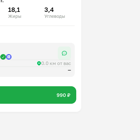
г.
18,1
3,4
Жиры
Углеводы
р
0.0 км от вас
—
990 ₽