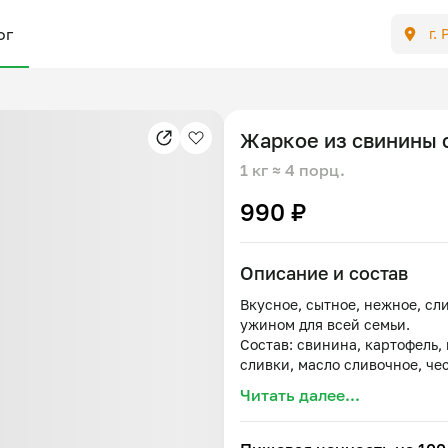
ог
г.
Жаркое из свинины 
1 кг
≈ 4 порц.
990 ₽
Описание и состав
Вкусное, сытное, нежное, с
ужином для всей семьи.
Состав: свинина, картофель,
Читать далее...