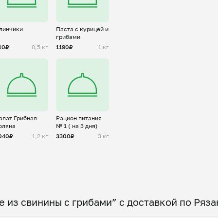
линчики
Паста с курицей и
грибами
10₽
0,5 кг
1190₽
1 кг
алат Грибная
Рацион питания
оляна
№ 1 ( на 3 дня)
040₽
1,2 кг
3300₽
3 кг
 из свинины с грибами” с доставкой по Ряза