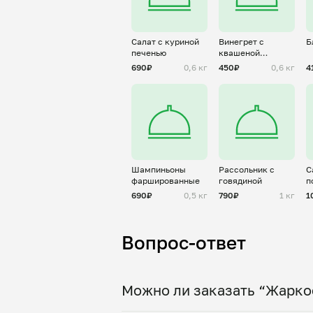
Салат с куриной
Винегрет с
Б
печенью
квашеной
капустой
690₽
0,6 кг
450₽
0,6 кг
4
Шампиньоны
Рассольник с
С
фаршированные
говядиной
п
690₽
0,5 кг
790₽
1 кг
1
Вопрос-ответ
Можно ли заказать “Жаркое