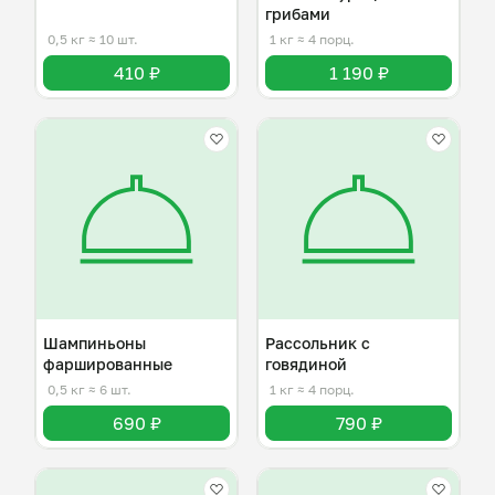
грибами
0,5 кг
≈ 10 шт.
1 кг
≈ 4 порц.
410 ₽
1 190 ₽
Шампиньоны
Рассольник с
фаршированные
говядиной
0,5 кг
≈ 6 шт.
1 кг
≈ 4 порц.
690 ₽
790 ₽