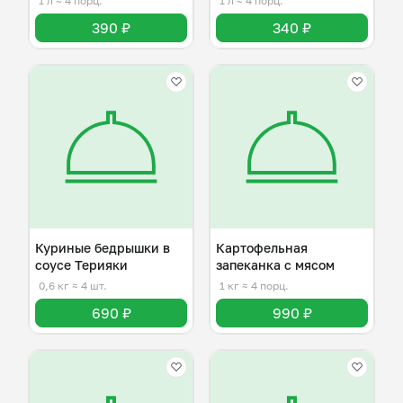
1 л
≈ 4 порц.
1 л
≈ 4 порц.
390 ₽
340 ₽
Куриные бедрышки в
Картофельная
соусе Терияки
запеканка с мясом
0,6 кг
≈ 4 шт.
1 кг
≈ 4 порц.
690 ₽
990 ₽