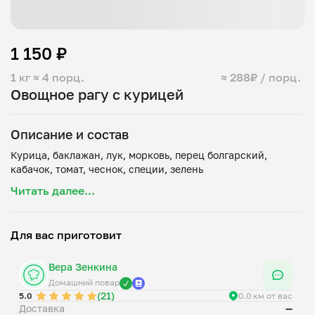
1 150 ₽
1 кг
≈ 4 порц.
≈ 288₽ / порц.
Овощное рагу с курицей
Описание и состав
Курица, баклажан, лук, морковь, перец болгарский,
Читать далее...
Для вас приготовит
Вера Зенкина
Домашний повар
(21)
5.0
0.0 км от вас
Доставка
—