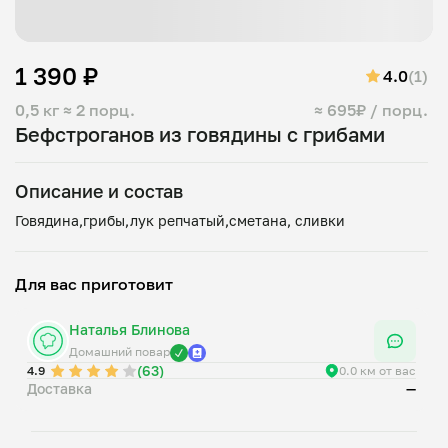
1 390 ₽
4.0
(1)
0,5 кг
≈ 2 порц.
≈ 695₽ / порц.
Бефстроганов из говядины с грибами
Описание и состав
Для вас приготовит
Наталья Блинова
Домашний повар
(63)
4.9
0.0 км от вас
Доставка
—