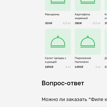
Макароны
Картофель
К
жареный
о
300₽
0,5 кг
380₽
0,5 кг
3
Салат Цезарь с
Пироженое
Д
курицей
Наполеон
1850₽
1 кг
1450₽
1 кг
1
Вопрос-ответ
Можно ли заказать “Филе к