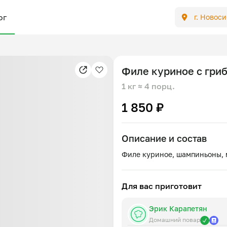
ог
г. Новос
Филе куриное с гри
1 кг
≈ 4 порц.
1 850 ₽
Описание и состав
Для вас приготовит
Эрик Карапетян
Домашний повар