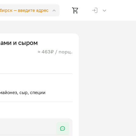
ибирск —
введите адрес
бами и сыром
≈ 463₽ / порц.