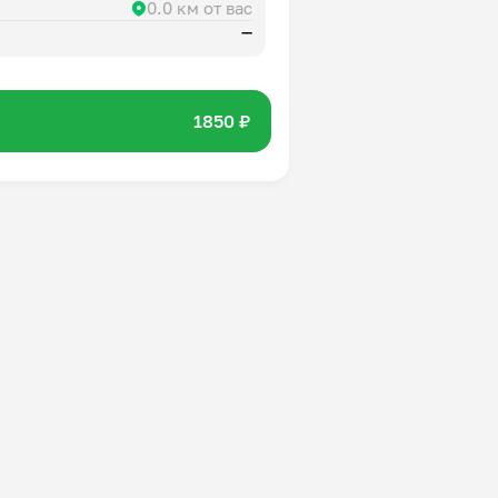
0.0 км от вас
—
1850 ₽