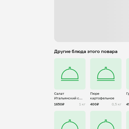
Другие блюда этого повара
Салат
Пюре
Г
Итальянский с
картофельное
ветчиной и сыром
1650₽
1 кг
400₽
0,5 кг
4