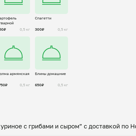
артофель
Спагетти
тварной
50₽
0,5 кг
300₽
0,5 кг
олма армянская
Блины домашние
750₽
0,5 кг
650₽
0,5 кг
уриное с грибами и сыром” с доставкой по 