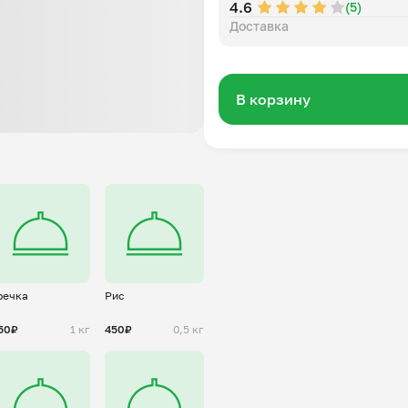
4.6
(5)
Доставка
В корзину
речка
Рис
50₽
1 кг
450₽
0,5 кг