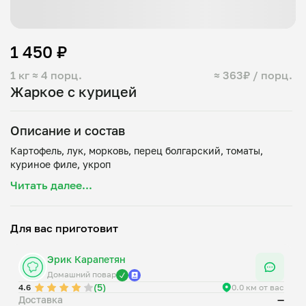
1 450 ₽
1 кг
≈ 4 порц.
≈ 363₽ / порц.
Жаркое с курицей
Описание и состав
Картофель, лук, морковь, перец болгарский, томаты,
Читать далее...
Для вас приготовит
Эрик Карапетян
Домашний повар
(5)
4.6
0.0 км от вас
Доставка
—