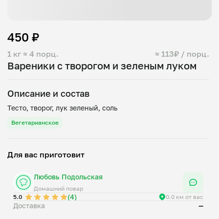
450 ₽
1 кг
≈ 4 порц.
≈ 113₽ / порц.
Вареники с творогом и зеленым луком
Описание и состав
Вегетарианское
Для вас приготовит
Любовь Подольская
Домашний повар
(4)
5.0
0.0 км от вас
Доставка
—