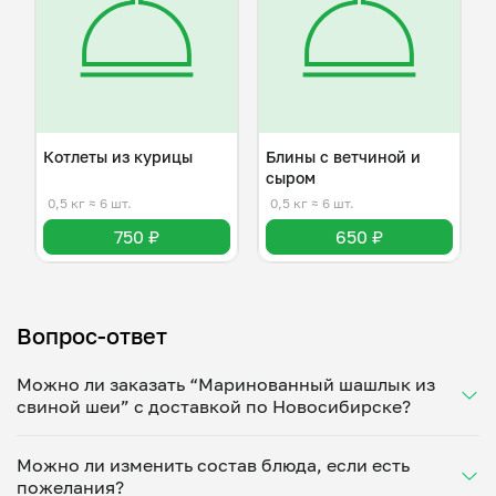
Котлеты из курицы
Блины с ветчиной и
сыром
0,5 кг
≈ 6 шт.
0,5 кг
≈ 6 шт.
750 ₽
650 ₽
Вопрос-ответ
Можно ли заказать “Маринованный шашлык из
свиной шеи” с доставкой по Новосибирске?
Да, доставка на дом работает по всему городу!
Можно ли изменить состав блюда, если есть
Укажите удобное время — и получите свежее
пожелания?
домашнее блюдо в большой порции прямо с плиты.