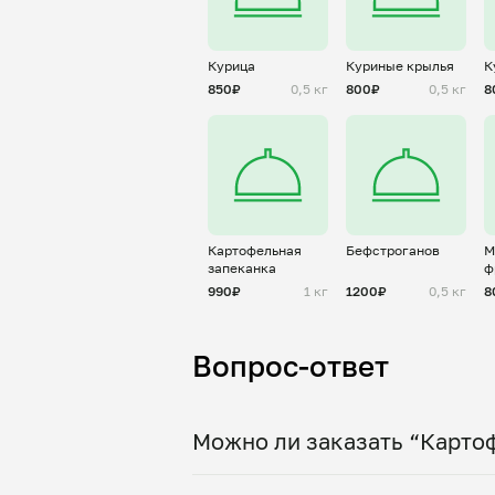
Курица
Куриные крылья
К
850₽
0,5 кг
800₽
0,5 кг
8
Картофельная
Бефстроганов
М
запеканка
ф
990₽
1 кг
1200₽
0,5 кг
8
Вопрос-ответ
Можно ли заказать “Карто
Да, доставка на дом работает