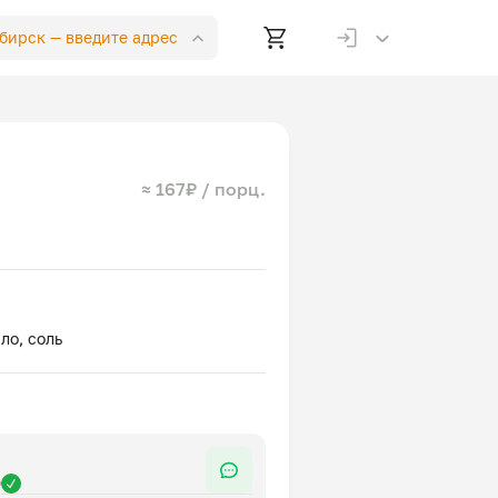
ибирск —
введите адрес
≈ 167₽ / порц.
р