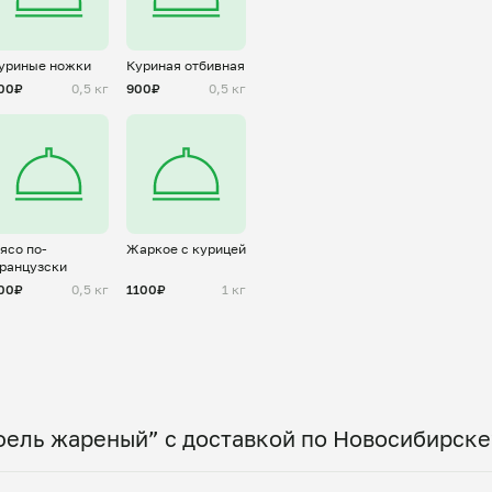
уриные ножки
Куриная отбивная
00₽
0,5 кг
900₽
0,5 кг
ясо по-
Жаркое с курицей
ранцузски
00₽
0,5 кг
1100₽
1 кг
фель жареный” с доставкой по Новосибирске
 по всему городу! Укажите удобное время — и по