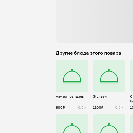
Другие блюда этого повара
Азу из говядины
Жульен
С
б
800₽
0,5 кг
1100₽
0,5 кг
1