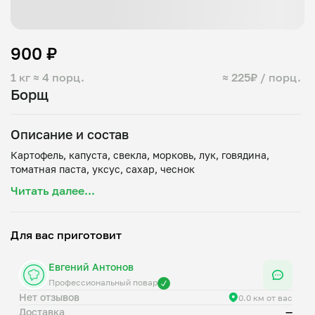
900 ₽
1 кг
≈ 4 порц.
≈ 225₽ / порц.
Борщ
Описание и состав
Картофель, капуста, свекла, морковь, лук, говядина,
Читать далее...
Для вас приготовит
Евгений Антонов
Профессиональный повар
Нет отзывов
0.0 км от вас
Доставка
—