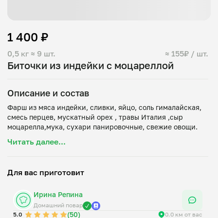
1 400 ₽
0,5 кг
≈ 9 шт.
≈ 155₽ / шт.
Биточки из индейки с моцареллой
Описание и состав
Фарш из мяса индейки, сливки, яйцо, соль гималайская,
смесь перцев, мускатный орех , травы Италия ,сыр
Читать далее...
Для вас приготовит
Ирина Репина
Домашний повар
(50)
5.0
0.0 км от вас