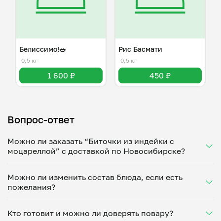
Белиссимо!🥗
Рис Басмати
0,5 кг
0,5 кг
1 600 ₽
450 ₽
Вопрос-ответ
Можно ли заказать “Биточки из индейки с
моцареллой” с доставкой по Новосибирске?
Да, доставка на дом работает по всему городу!
Можно ли изменить состав блюда, если есть
Укажите удобное время — и получите свежее
пожелания?
домашнее блюдо в большой порции прямо с плиты.
Герметичная упаковка сохраняет тепло до 90
Конечно! Ирина Репина адаптирует блюдо под
минут. Статус заказа отслеживайте в личном
Кто готовит и можно ли доверять повару?
ваши предпочтения: уберет специи, снизит
кабинете, а с поваром можно связаться напрямую в