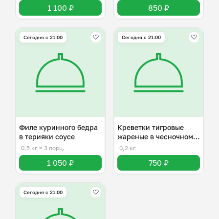
1 100 ₽
850 ₽
Сегодня с 21:00
Сегодня с 21:00
Филе куринного бедра
Креветки тигровые
в терияки соусе
жареные в чесночном
соусе
0,5 кг
≈ 3 порц.
0,2 кг
1 050 ₽
750 ₽
Сегодня с 21:00