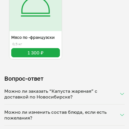
Мясо по -французски
0,5 кг
1 300 ₽
Вопрос-ответ
Можно ли заказать “Капуста жареная” с
доставкой по Новосибирске?
Да, доставка на дом работает по всему городу!
Можно ли изменить состав блюда, если есть
Укажите удобное время — и получите свежее
пожелания?
домашнее блюдо в большой порции прямо с плиты.
Герметичная упаковка сохраняет тепло до 90
Конечно! Дмитрий Гуляев адаптирует блюдо под