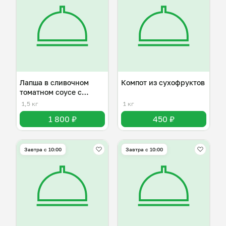
Лапша в сливочном
Компот из сухофруктов
томатном соусе с
курицей
1,5 кг
1 кг
1 800 ₽
450 ₽
Завтра c 10:00
Завтра c 10:00