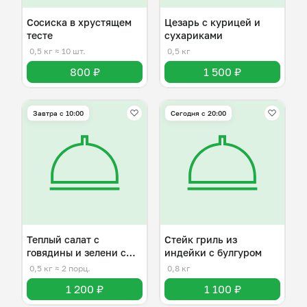
Сосиска в хрустящем
Цезарь с курицей и
тесте
сухариками
0,5 кг
≈ 10 шт.
0,5 кг
800 ₽
1 500 ₽
Завтра c 10:00
Сегодня с 20:00
Теплый салат с
Стейк гриль из
говядины и зелени с
индейки с булгуром
киноа
0,5 кг
≈ 2 порц.
0,8 кг
1 200 ₽
1 100 ₽