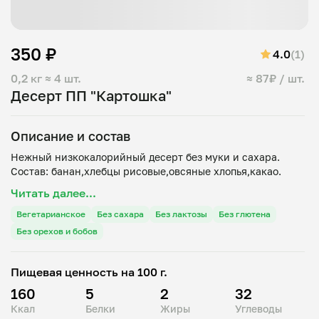
350 ₽
4.0
(1)
0,2 кг
≈ 4 шт.
≈ 87₽ / шт.
Десерт ПП "Картошка"
Описание и состав
Нежный низкокалорийный десерт без муки и сахара.
Читать далее...
Вегетарианское
Без сахара
Без лактозы
Без глютена
Без орехов и бобов
Пищевая ценность на 100 г.
160
5
2
32
Ккал
Белки
Жиры
Углеводы