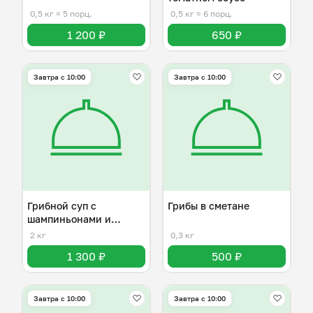
0,5 кг
≈ 5 порц.
0,5 кг
≈ 6 порц.
1 200 ₽
650 ₽
Завтра c 10:00
Завтра c 10:00
Грибной суп с
Грибы в сметане
шампиньонами и
плавленным сыром
2 кг
0,3 кг
1 300 ₽
500 ₽
Завтра c 10:00
Завтра c 10:00