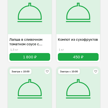
Лапша в сливочном
Компот из сухофруктов
томатном соусе с
курицей
1,5 кг
1 кг
1 800 ₽
450 ₽
Завтра c 10:00
Завтра c 10:00