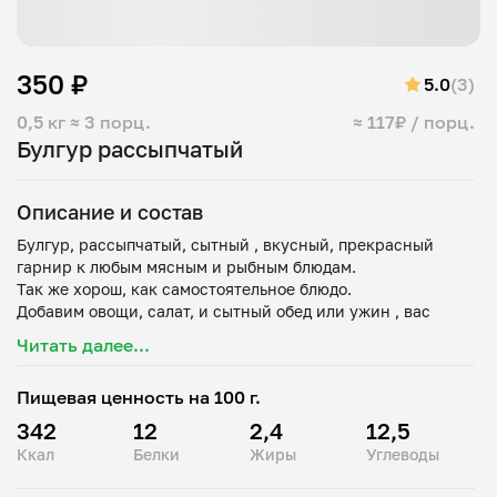
350 ₽
5.0
(3)
0,5 кг
≈ 3 порц.
≈ 117₽ / порц.
Булгур рассыпчатый
Описание и состав
Булгур, рассыпчатый, сытный , вкусный, прекрасный
гарнир к любым мясным и рыбным блюдам.
Так же хорош, как самостоятельное блюдо.
Добавим овощи, салат, и сытный обед или ужин , вас
безусловно порадует!
Читать далее...
Состав:
Пищевая ценность на 100 г.
Крупа булгур, соль, масло оливковое/растительное
342
12
2,4
12,5
Ккал
Белки
Жиры
Углеводы