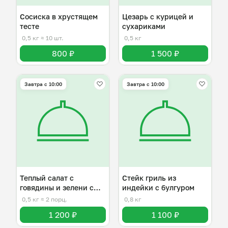
Сосиска в хрустящем
Цезарь с курицей и
тесте
сухариками
0,5 кг
≈ 10 шт.
0,5 кг
800 ₽
1 500 ₽
Завтра c 10:00
Завтра c 10:00
Теплый салат с
Стейк гриль из
говядины и зелени с
индейки с булгуром
киноа
0,5 кг
≈ 2 порц.
0,8 кг
1 200 ₽
1 100 ₽