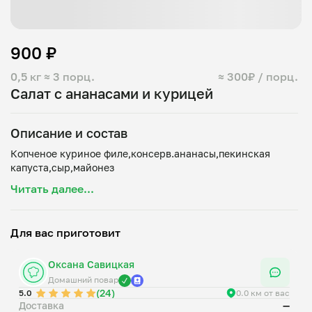
900 ₽
0,5 кг
≈ 3 порц.
≈ 300₽ / порц.
Салат с ананасами и курицей
Описание и состав
Копченое куриное филе,консерв.ананасы,пекинская
Читать далее...
Для вас приготовит
Оксана Савицкая
Домашний повар
(24)
5.0
0.0 км от вас
Доставка
—