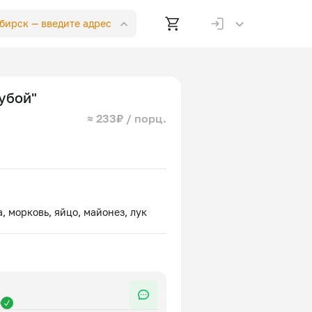
ибирск —
введите адрес
убой"
≈ 233₽ / порц.
р