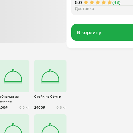
5.0
(48)
Доставка
В корзину
тбивная из
Стейк из Сёмги
винины
100₽
0,5 кг
2400₽
0,6 кг