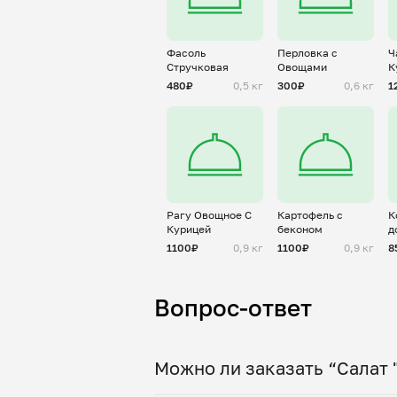
Фасоль
Перловка с
Ч
Стручковая
Овощами
К
480₽
0,5 кг
300₽
0,6 кг
1
Рагу Овощное С
Картофель с
К
Курицей
беконом
д
1100₽
0,9 кг
1100₽
0,9 кг
8
Вопрос-ответ
Можно ли заказать “Салат 