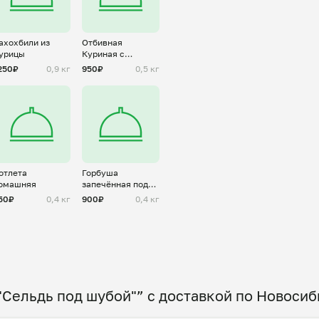
ахохбили из
Отбивная
урицы
Куриная с
Грибами
250₽
0,9 кг
950₽
0,5 кг
отлета
Горбуша
омашняя
запечённая под
овощами
50₽
0,4 кг
900₽
0,4 кг
"Сельдь под шубой"” с доставкой по Новоси