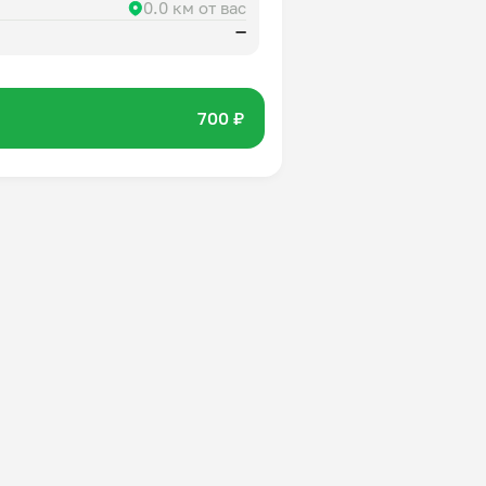
0.0 км от вас
—
700 ₽