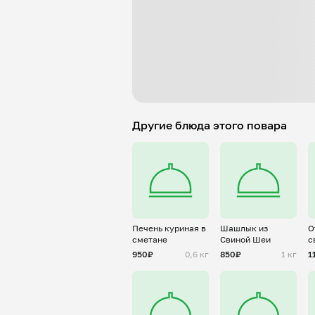
Другие блюда этого повара
Печень куриная в
Шашлык из
О
сметане
Свиной Шеи
с
950₽
0,6 кг
850₽
1 кг
1