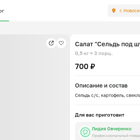
ог
г. Новос
Салат "Сельдь под ш
0,5 кг
≈ 3 порц.
700 ₽
Описание и состав
Для вас приготовит
Лидия Овчеренко
Профессиональный пова