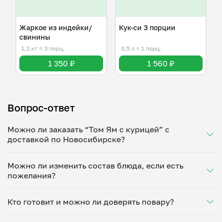
Жаркое из индейки/
Кук-си 3 порции
свинины
1,2 кг
≈ 3 порц.
0,5 л
≈ 1 порц.
1 350 ₽
1 560 ₽
Вопрос-ответ
Можно ли заказать “Том Ям с курицей” с
доставкой по Новосибирске?
Да, доставка на дом работает по всему городу!
Можно ли изменить состав блюда, если есть
Укажите удобное время — и получите свежее
пожелания?
домашнее блюдо в большой порции прямо с плиты.
Герметичная упаковка сохраняет тепло до 90
Конечно! Маргарита Махова адаптирует блюдо под
минут. Статус заказа отслеживайте в личном
Кто готовит и можно ли доверять повару?
ваши предпочтения: уберет специи, снизит
кабинете, а с поваром можно связаться напрямую в
количество соли, сахара или заменит ингредиенты.
чате. Рекомендуем оформлять заказ заранее —
“Том Ям с курицей” готовит Маргарита Махова —