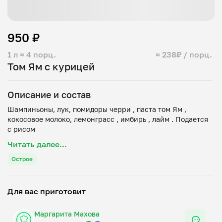
950 ₽
1 л
≈ 4 порц.
≈ 238₽ / порц.
Том Ям с курицей
Описание и состав
Шампиньоны, лук, помидоры черри , паста том Ям ,
кокосовое молоко, лемонграсс , имбирь , лайм . Подается
Читать далее...
Острое
Для вас приготовит
Маргарита Махова