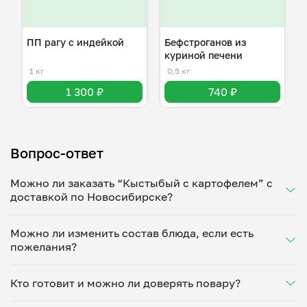
ПП рагу с индейкой
Бефстроганов из
куриной печени
1 кг
0,5 кг
1 300 ₽
740 ₽
Вопрос-ответ
Можно ли заказать “Кыстыбый с картофелем” с
доставкой по Новосибирске?
Да, доставка на дом работает по всему городу!
Можно ли изменить состав блюда, если есть
Укажите удобное время — и получите свежее
пожелания?
домашнее блюдо в большой порции прямо с плиты.
Герметичная упаковка сохраняет тепло до 90
Конечно! Лариса Бурлакова адаптирует блюдо под
минут. Статус заказа отслеживайте в личном
Кто готовит и можно ли доверять повару?
ваши предпочтения: уберет специи, снизит
кабинете, а с поваром можно связаться напрямую в
количество соли, сахара или заменит ингредиенты.
чате. Рекомендуем оформлять заказ заранее —