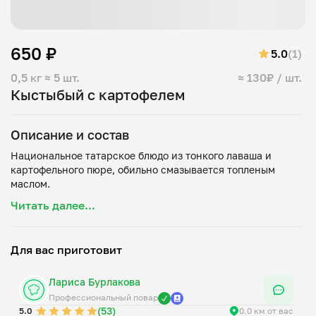
650 ₽
5.0
(1)
0,5 кг
≈ 5 шт.
≈ 130₽ / шт.
Кыстыбый с картофелем
Описание и состав
Национальное татарское блюдо из тонкого лаваша и
картофельного пюре, обильно смазывается топленым
Читать далее...
Для вас приготовит
Лариса Бурлакова
Профессиональный повар
(53)
5.0
0.0 км от вас