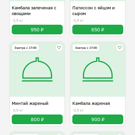
Камбала запеченая с
Патиссон с яйцом и
овощами
сыром
0,5 кг
0,5 кг
950 ₽
650 ₽
Завтра c 17:00
Завтра c 17:00
Минтай жареный
Камбала жареная
0,5 кг
0,5 кг
800 ₽
900 ₽