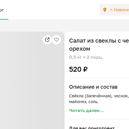
ог
г. Новос
Салат из свеклы с ч
орехом
0,5 кг
≈ 2 порц.
520 ₽
Описание и состав
Свёкла (Запечённая), чеснок
Читать далее...
Для вас приготовит