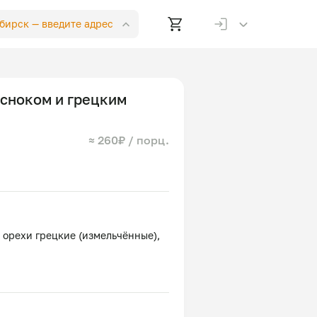
ибирск —
введите адрес
есноком и грецким
≈ 260₽ / порц.
, орехи грецкие (измельчённые),