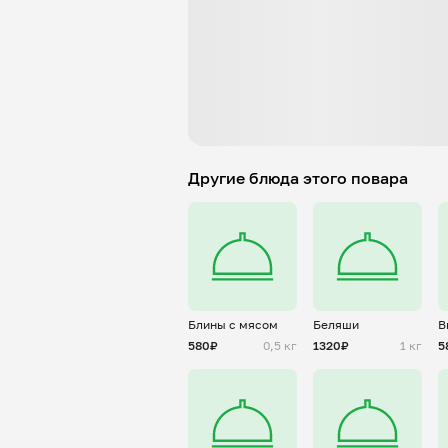
Другие блюда этого повара
Блины с мясом
Беляши
В
580₽
0,5 кг
1320₽
1 кг
5