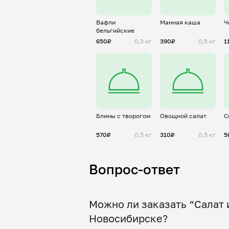
Вафли
Манная каша
Ч
бельгийские
650₽
0,3 кг
390₽
0,5 кг
1
Блины с творогом
Овощной салат
С
570₽
0,5 кг
310₽
0,5 кг
5
Вопрос-ответ
Можно ли заказать “Салат 
Новосибирске?