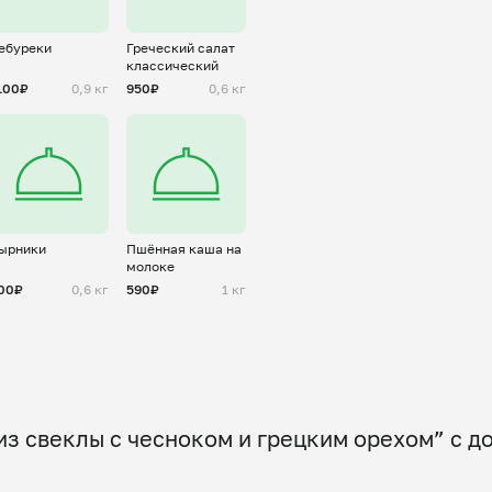
ебуреки
Греческий салат
классический
100₽
0,9 кг
950₽
0,6 кг
ырники
Пшённая каша на
молоке
00₽
0,6 кг
590₽
1 кг
из свеклы с чесноком и грецким орехом” с д