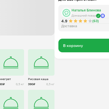
Наталья Блинова
Домашний повар
4.9
(63)
Доставка
В корзину
инегрет
Рисовая каша
80₽
0,5 кг
390₽
0,5 кг