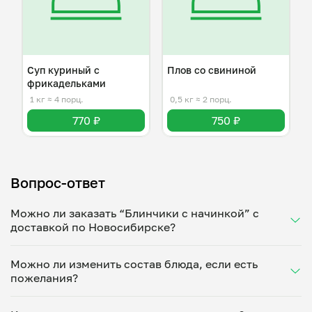
Суп куриный с
Плов со свининой
фрикадельками
1 кг
≈ 4 порц.
0,5 кг
≈ 2 порц.
770 ₽
750 ₽
Вопрос-ответ
Можно ли заказать “Блинчики с начинкой” с
доставкой по Новосибирске?
Да, доставка на дом работает по всему городу!
Можно ли изменить состав блюда, если есть
Укажите удобное время — и получите свежее
пожелания?
домашнее блюдо в большой порции прямо с плиты.
Герметичная упаковка сохраняет тепло до 90
Конечно! Елена Куспекова адаптирует блюдо под
минут. Статус заказа отслеживайте в личном