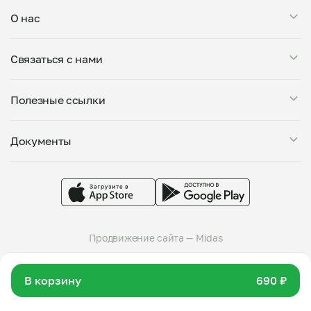
кухню и документы перед началом работы.
заказать на дом “С куриной печенью”, если его
Выбирайте по меню, отзывам или расстоянию до
О нас
цена соответствует минимуму, или добавить
вашего адреса для доставки или самовывоза.
другие блюда от того же повара. В одном заказе
Мой Повар — это сервис заказа блюд от личных поваров.
могут быть только блюда от одного повара.
Связаться с нами
Все повара, представленные на платформе, проходят
тщательную проверку: мы дегустируем блюда, проверяем
Поддержка в Telegram
условия приготовления на кухне и знакомим поваров с
Полезные ссылки
support@mypovar.ru
требованиями пищевой безопасности. Блюда готовятся
большими порциями — от 0,5 кг. Вы можете оставить
Стать поваром
комментарий к заказу, указав свои предпочтения.
Документы
О компании
Доступны самовывоз и доставка от любого повара.
Города присутствия
Политика конфиденциальности
Telegram-канал
Пользовательское соглашение
Группа VK
Публичная оферта
Продвижение сайта — Midas
© 2026 Мой Повар
В корзину
690 ₽
Скачай приложение
Скачать