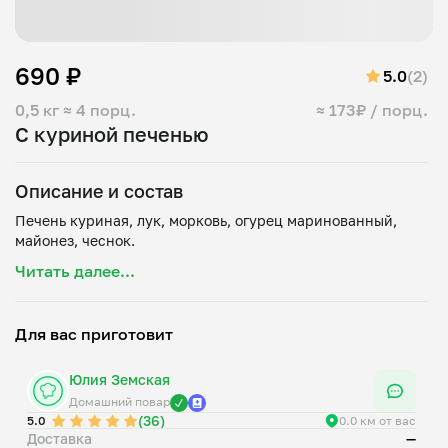
690 ₽
5.0
(2)
0,5 кг
≈ 4 порц.
≈ 173₽ / порц.
С куриной печенью
Описание и состав
Печень куриная, лук, морковь, огурец маринованный,
Читать далее...
Для вас приготовит
Юлия Земская
Домашний повар
(36)
5.0
0.0 км от вас
Доставка
—