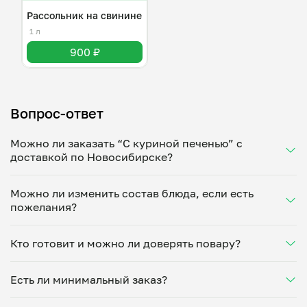
Рассольник на свинине
1 л
900 ₽
Вопрос-ответ
Можно ли заказать “С куриной печенью” с
доставкой по Новосибирске?
Да, доставка на дом работает по всему городу!
Можно ли изменить состав блюда, если есть
Укажите удобное время — и получите свежее
пожелания?
домашнее блюдо в большой порции прямо с плиты.
Герметичная упаковка сохраняет тепло до 90
Конечно! Юлия Земская адаптирует блюдо под
минут. Статус заказа отслеживайте в личном
Кто готовит и можно ли доверять повару?
ваши предпочтения: уберет специи, снизит
кабинете, а с поваром можно связаться напрямую в
количество соли, сахара или заменит ингредиенты.
чате. Рекомендуем оформлять заказ заранее —
“С куриной печенью” готовит Юлия Земская —
Укажите пожелания при оформлении или напишите
утром на вечер или сегодня на завтра.
Есть ли минимальный заказ?
проверенный повар из г.Новосибирск. Каждый
напрямую в чат — домашние блюда готовятся
повар проходит дегустацию, показывает свою
именно так, как удобно вам.
Минимальная сумма заказа — 250 ₽. Можете