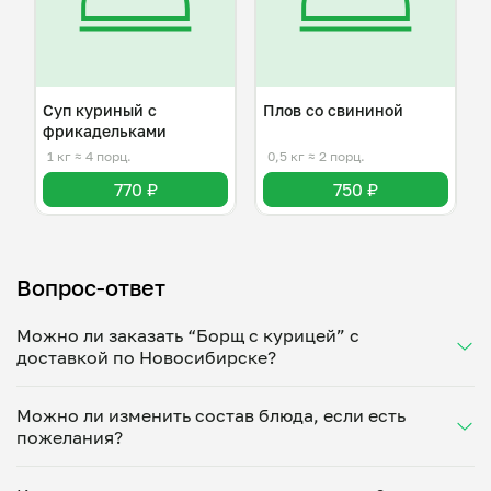
Суп куриный с
Плов со свининой
фрикадельками
1 кг
≈ 4 порц.
0,5 кг
≈ 2 порц.
770 ₽
750 ₽
Вопрос-ответ
Можно ли заказать “Борщ с курицей” с
доставкой по Новосибирске?
Да, доставка на дом работает по всему городу!
Можно ли изменить состав блюда, если есть
Укажите удобное время — и получите свежее
пожелания?
домашнее блюдо в большой порции прямо с плиты.
Герметичная упаковка сохраняет тепло до 90
Конечно! Елена Куспекова адаптирует блюдо под
минут. Статус заказа отслеживайте в личном