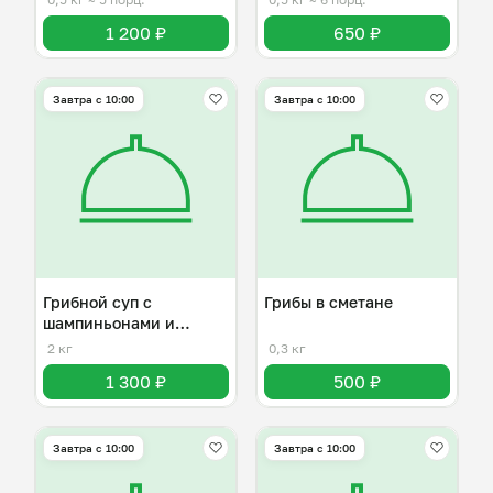
1 200 ₽
650 ₽
Завтра c 10:00
Завтра c 10:00
Грибной суп с
Грибы в сметане
шампиньонами и
плавленным сыром
2 кг
0,3 кг
1 300 ₽
500 ₽
Завтра c 10:00
Завтра c 10:00