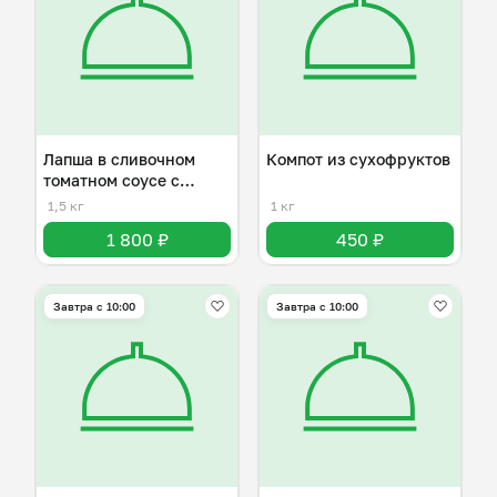
Лапша в сливочном
Компот из сухофруктов
томатном соусе с
курицей
1,5 кг
1 кг
1 800 ₽
450 ₽
Завтра c 10:00
Завтра c 10:00