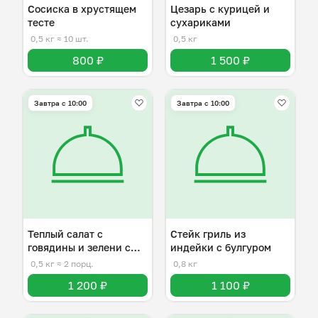
Сосиска в хрустящем
Цезарь с курицей и
тесте
сухариками
0,5 кг
≈ 10 шт.
0,5 кг
800 ₽
1 500 ₽
Завтра c 10:00
Завтра c 10:00
Теплый салат с
Стейк гриль из
говядины и зелени с
индейки с булгуром
киноа
0,5 кг
≈ 2 порц.
0,8 кг
1 200 ₽
1 100 ₽