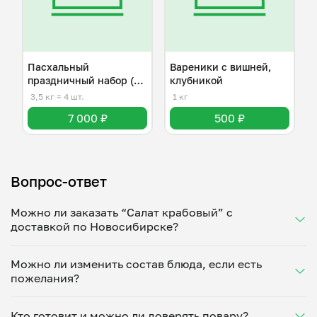
Пасхальный
Вареники с вишней,
праздничный набор (к
клубникой
празднику готов!)
3,5 кг
≈ 4 шт.
1 кг
7 000 ₽
500 ₽
Вопрос-ответ
Можно ли заказать “Салат крабовый” с
доставкой по Новосибирске?
Да, доставка на дом работает по всему городу!
Можно ли изменить состав блюда, если есть
Укажите удобное время — и получите свежее
пожелания?
домашнее блюдо в большой порции прямо с плиты.
Герметичная упаковка сохраняет тепло до 90
Конечно! Любовь Подольская адаптирует блюдо
минут. Статус заказа отслеживайте в личном
Кто готовит и можно ли доверять повару?