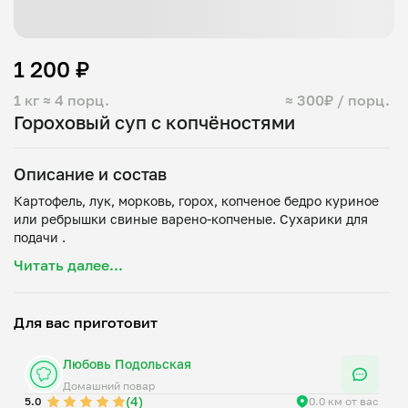
1 200 ₽
1 кг
≈ 4 порц.
≈ 300₽ / порц.
Гороховый суп с копчёностями
Описание и состав
Картофель, лук, морковь, горох, копченое бедро куриное
или ребрышки свиные варено-копченые. Сухарики для
Читать далее...
Для вас приготовит
Любовь Подольская
Домашний повар
(4)
5.0
0.0 км от вас