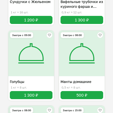
Сундучки с Жюльеном
Вафельные трубочки из
куриного фарша и
Грибов
1 кг
≈ 16 шт.
0,9 кг
≈ 12 шт.
1 200 ₽
1 300 ₽
Завтра c 09:00
Завтра c 08:00
Голубцы
Манты домашние
1 кг
≈ 8 шт.
0,5 кг
≈ 8 шт.
1 300 ₽
500 ₽
Завтра c 08:00
Завтра c 15:00